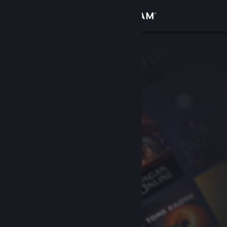
Σύνδεση
Κατάστημα
Κοινότητα
Σχετικά
Υποστήριξη
Αλλαγή γλώσσας
Αποκτήστε την εφαρμογή Steam για κινητές συσκευές
Προβολή ιστοσελίδας για υπολογιστές