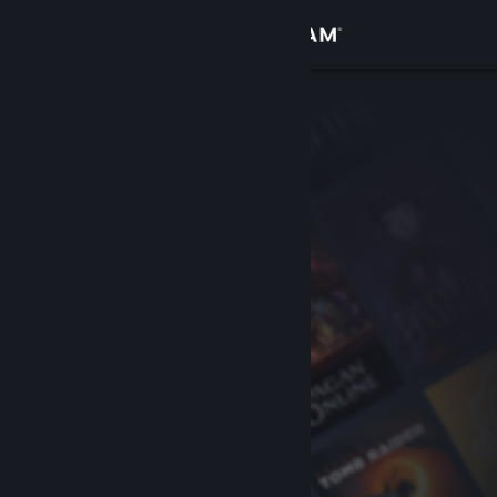
Σύνδεση
Κατάστημα
Κοινότητα
Σχετικά
Υποστήριξη
Αλλαγή γλώσσας
Αποκτήστε την εφαρμογή Steam για κινητές συσκευές
Προβολή ιστοσελίδας για υπολογιστές