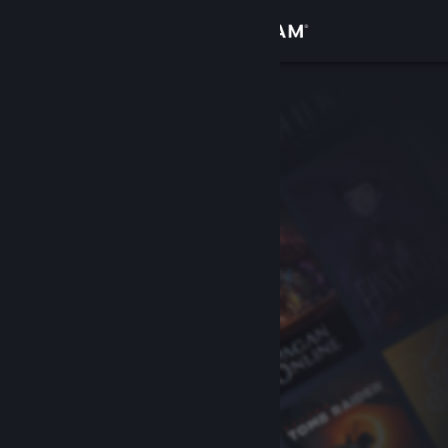
Σύνδεση
Κατάστημα
Κοινότητα
Σχετικά
Υποστήριξη
Αλλαγή γλώσσας
Αποκτήστε την εφαρμογή Steam για κινητές συσκευές
Προβολή ιστοσελίδας για υπολογιστές