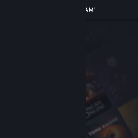
Σύνδεση
Κατάστημα
Κοινότητα
Σχετικά
Υποστήριξη
Αλλαγή γλώσσας
Αποκτήστε την εφαρμογή Steam για κινητές συσκευές
Προβολή ιστοσελίδας για υπολογιστές