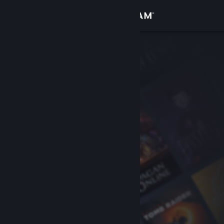
Σύνδεση
Κατάστημα
Κοινότητα
Σχετικά
Υποστήριξη
Αλλαγή γλώσσας
Αποκτήστε την εφαρμογή Steam για κινητές συσκευές
Προβολή ιστοσελίδας για υπολογιστές