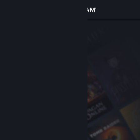
Σύνδεση
Κατάστημα
Κοινότητα
Σχετικά
Υποστήριξη
Αλλαγή γλώσσας
Αποκτήστε την εφαρμογή Steam για κινητές συσκευές
Προβολή ιστοσελίδας για υπολογιστές