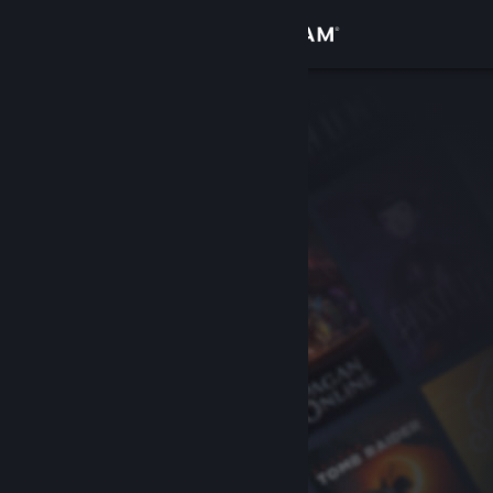
Σύνδεση
Κατάστημα
Κοινότητα
Σχετικά
Υποστήριξη
Αλλαγή γλώσσας
Αποκτήστε την εφαρμογή Steam για κινητές συσκευές
Προβολή ιστοσελίδας για υπολογιστές