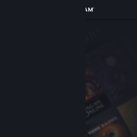
Σύνδεση
Κατάστημα
Κοινότητα
Σχετικά
Υποστήριξη
Αλλαγή γλώσσας
Αποκτήστε την εφαρμογή Steam για κινητές συσκευές
Προβολή ιστοσελίδας για υπολογιστές