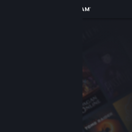
Σύνδεση
Κατάστημα
Κοινότητα
Σχετικά
Υποστήριξη
Αλλαγή γλώσσας
Αποκτήστε την εφαρμογή Steam για κινητές συσκευές
Προβολή ιστοσελίδας για υπολογιστές