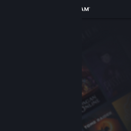
Σύνδεση
Κατάστημα
Κοινότητα
Σχετικά
Υποστήριξη
Αλλαγή γλώσσας
Αποκτήστε την εφαρμογή Steam για κινητές συσκευές
Προβολή ιστοσελίδας για υπολογιστές