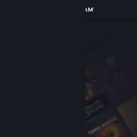
Σύνδεση
Κατάστημα
Κοινότητα
Σχετικά
Υποστήριξη
Αλλαγή γλώσσας
Αποκτήστε την εφαρμογή Steam για κινητές συσκευές
Προβολή ιστοσελίδας για υπολογιστές