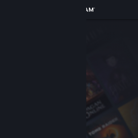
Σύνδεση
Κατάστημα
Κοινότητα
Σχετικά
Υποστήριξη
Αλλαγή γλώσσας
Αποκτήστε την εφαρμογή Steam για κινητές συσκευές
Προβολή ιστοσελίδας για υπολογιστές