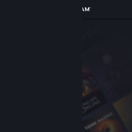
Σύνδεση
Κατάστημα
Κοινότητα
Σχετικά
Υποστήριξη
Αλλαγή γλώσσας
Αποκτήστε την εφαρμογή Steam για κινητές συσκευές
Προβολή ιστοσελίδας για υπολογιστές