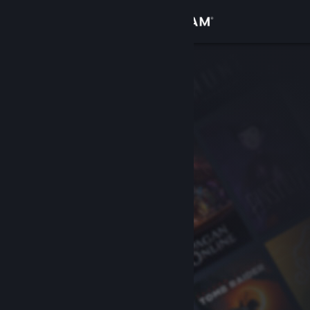
Σύνδεση
Κατάστημα
Κοινότητα
Σχετικά
Υποστήριξη
Αλλαγή γλώσσας
Αποκτήστε την εφαρμογή Steam για κινητές συσκευές
Προβολή ιστοσελίδας για υπολογιστές