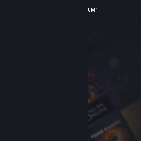
Σύνδεση
Κατάστημα
Κοινότητα
Σχετικά
Υποστήριξη
Αλλαγή γλώσσας
Αποκτήστε την εφαρμογή Steam για κινητές συσκευές
Προβολή ιστοσελίδας για υπολογιστές