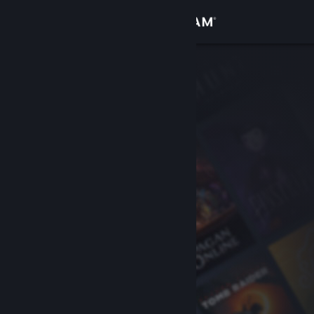
Σύνδεση
Κατάστημα
Κοινότητα
Σχετικά
Υποστήριξη
Αλλαγή γλώσσας
Αποκτήστε την εφαρμογή Steam για κινητές συσκευές
Προβολή ιστοσελίδας για υπολογιστές