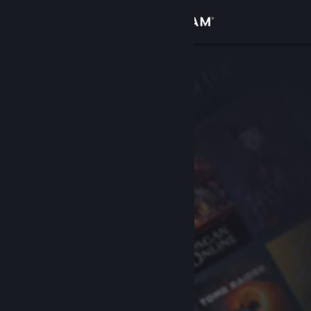
Σύνδεση
Κατάστημα
Κοινότητα
Σχετικά
Υποστήριξη
Αλλαγή γλώσσας
Αποκτήστε την εφαρμογή Steam για κινητές συσκευές
Προβολή ιστοσελίδας για υπολογιστές