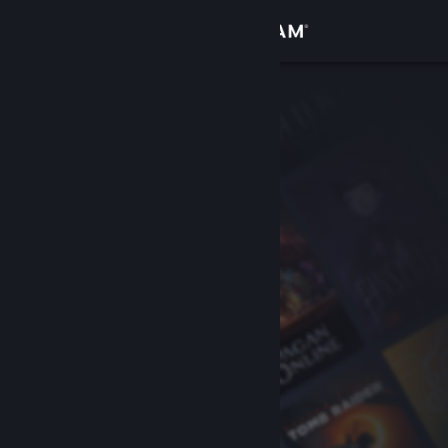
Σύνδεση
Κατάστημα
Κοινότητα
Σχετικά
Υποστήριξη
Αλλαγή γλώσσας
Αποκτήστε την εφαρμογή Steam για κινητές συσκευές
Προβολή ιστοσελίδας για υπολογιστές