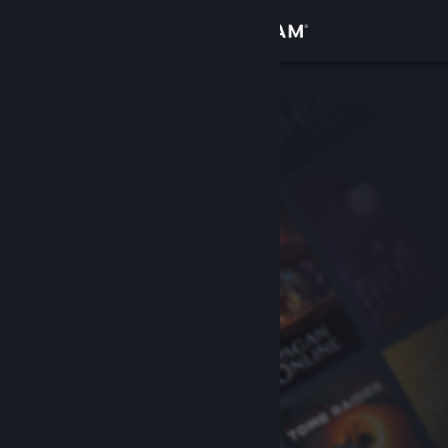
Σύνδεση
Κατάστημα
Κοινότητα
Σχετικά
Υποστήριξη
Αλλαγή γλώσσας
Αποκτήστε την εφαρμογή Steam για κινητές συσκευές
Προβολή ιστοσελίδας για υπολογιστές