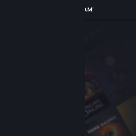
Σύνδεση
Κατάστημα
Κοινότητα
Σχετικά
Υποστήριξη
Αλλαγή γλώσσας
Αποκτήστε την εφαρμογή Steam για κινητές συσκευές
Προβολή ιστοσελίδας για υπολογιστές