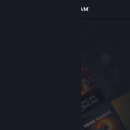
Σύνδεση
Κατάστημα
Κοινότητα
Σχετικά
Υποστήριξη
Αλλαγή γλώσσας
Αποκτήστε την εφαρμογή Steam για κινητές συσκευές
Προβολή ιστοσελίδας για υπολογιστές