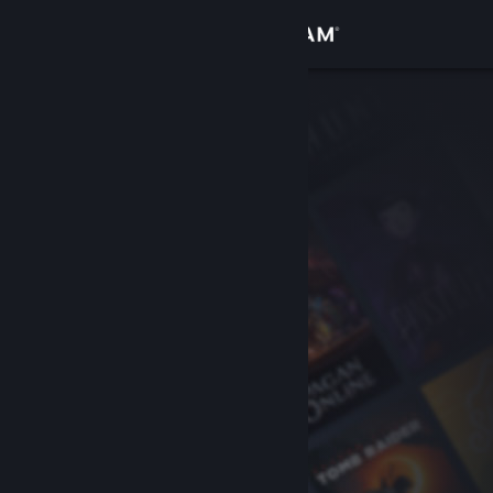
Σύνδεση
Κατάστημα
Κοινότητα
Σχετικά
Υποστήριξη
Αλλαγή γλώσσας
Αποκτήστε την εφαρμογή Steam για κινητές συσκευές
Προβολή ιστοσελίδας για υπολογιστές