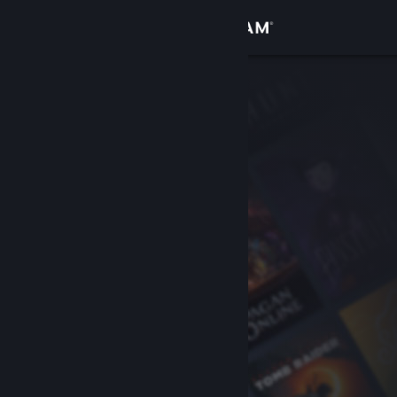
Σύνδεση
Κατάστημα
Κοινότητα
Σχετικά
Υποστήριξη
Αλλαγή γλώσσας
Αποκτήστε την εφαρμογή Steam για κινητές συσκευές
Προβολή ιστοσελίδας για υπολογιστές