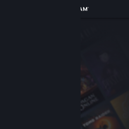
Σύνδεση
Κατάστημα
Κοινότητα
Σχετικά
Υποστήριξη
Αλλαγή γλώσσας
Αποκτήστε την εφαρμογή Steam για κινητές συσκευές
Προβολή ιστοσελίδας για υπολογιστές