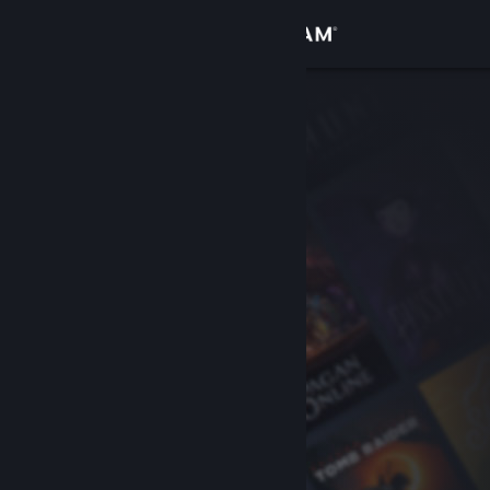
Σύνδεση
Κατάστημα
Κοινότητα
Σχετικά
Υποστήριξη
Αλλαγή γλώσσας
Αποκτήστε την εφαρμογή Steam για κινητές συσκευές
Προβολή ιστοσελίδας για υπολογιστές