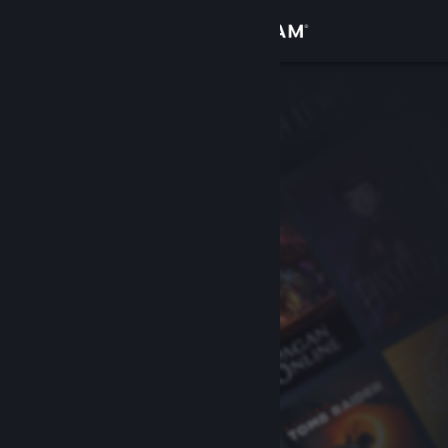
Σύνδεση
Κατάστημα
Κοινότητα
Σχετικά
Υποστήριξη
Αλλαγή γλώσσας
Αποκτήστε την εφαρμογή Steam για κινητές συσκευές
Προβολή ιστοσελίδας για υπολογιστές