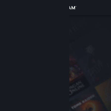
Σύνδεση
Κατάστημα
Κοινότητα
Σχετικά
Υποστήριξη
Αλλαγή γλώσσας
Αποκτήστε την εφαρμογή Steam για κινητές συσκευές
Προβολή ιστοσελίδας για υπολογιστές