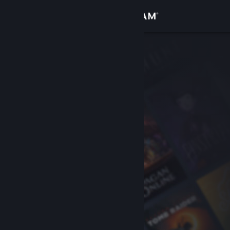
Σύνδεση
Κατάστημα
Κοινότητα
Σχετικά
Υποστήριξη
Αλλαγή γλώσσας
Αποκτήστε την εφαρμογή Steam για κινητές συσκευές
Προβολή ιστοσελίδας για υπολογιστές