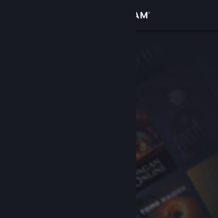
Σύνδεση
Κατάστημα
Κοινότητα
Σχετικά
Υποστήριξη
Αλλαγή γλώσσας
Αποκτήστε την εφαρμογή Steam για κινητές συσκευές
Προβολή ιστοσελίδας για υπολογιστές