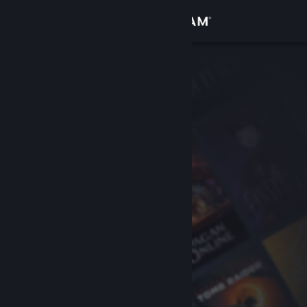
Σύνδεση
Κατάστημα
Κοινότητα
Σχετικά
Υποστήριξη
Αλλαγή γλώσσας
Αποκτήστε την εφαρμογή Steam για κινητές συσκευές
Προβολή ιστοσελίδας για υπολογιστές