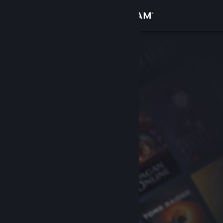
Σύνδεση
Κατάστημα
Κοινότητα
Σχετικά
Υποστήριξη
Αλλαγή γλώσσας
Αποκτήστε την εφαρμογή Steam για κινητές συσκευές
Προβολή ιστοσελίδας για υπολογιστές