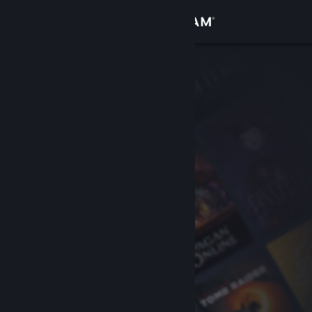
Σύνδεση
Κατάστημα
Κοινότητα
Σχετικά
Υποστήριξη
Αλλαγή γλώσσας
Αποκτήστε την εφαρμογή Steam για κινητές συσκευές
Προβολή ιστοσελίδας για υπολογιστές