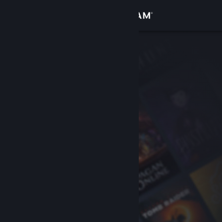
Σύνδεση
Κατάστημα
Κοινότητα
Σχετικά
Υποστήριξη
Αλλαγή γλώσσας
Αποκτήστε την εφαρμογή Steam για κινητές συσκευές
Προβολή ιστοσελίδας για υπολογιστές