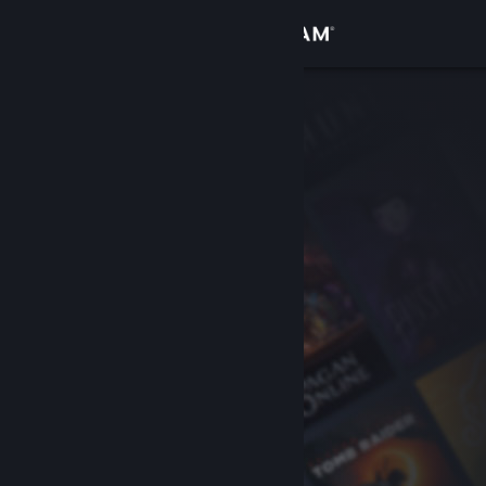
Σύνδεση
Κατάστημα
Κοινότητα
Σχετικά
Υποστήριξη
Αλλαγή γλώσσας
Αποκτήστε την εφαρμογή Steam για κινητές συσκευές
Προβολή ιστοσελίδας για υπολογιστές