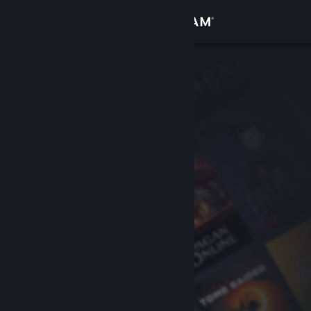
Σύνδεση
Κατάστημα
Κοινότητα
Σχετικά
Υποστήριξη
Αλλαγή γλώσσας
Αποκτήστε την εφαρμογή Steam για κινητές συσκευές
Προβολή ιστοσελίδας για υπολογιστές