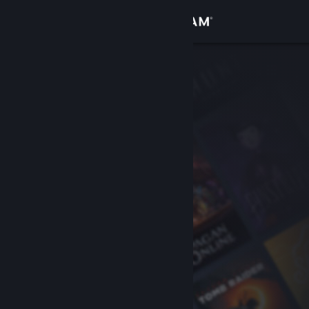
Σύνδεση
Κατάστημα
Κοινότητα
Σχετικά
Υποστήριξη
Αλλαγή γλώσσας
Αποκτήστε την εφαρμογή Steam για κινητές συσκευές
Προβολή ιστοσελίδας για υπολογιστές