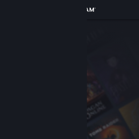
Σύνδεση
Κατάστημα
Κοινότητα
Σχετικά
Υποστήριξη
Αλλαγή γλώσσας
Αποκτήστε την εφαρμογή Steam για κινητές συσκευές
Προβολή ιστοσελίδας για υπολογιστές