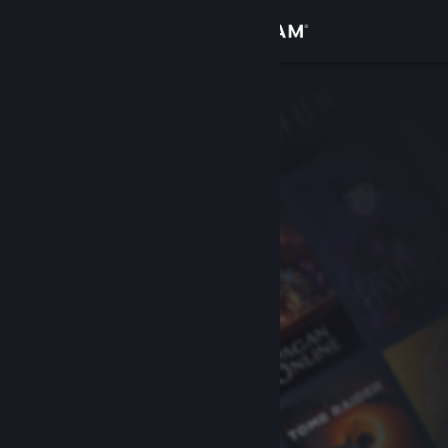
Σύνδεση
Κατάστημα
Κοινότητα
Σχετικά
Υποστήριξη
Αλλαγή γλώσσας
Αποκτήστε την εφαρμογή Steam για κινητές συσκευές
Προβολή ιστοσελίδας για υπολογιστές