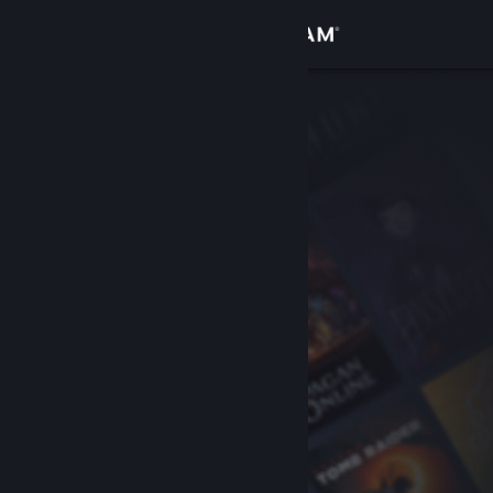
Σύνδεση
Κατάστημα
Κοινότητα
Σχετικά
Υποστήριξη
Αλλαγή γλώσσας
Αποκτήστε την εφαρμογή Steam για κινητές συσκευές
Προβολή ιστοσελίδας για υπολογιστές