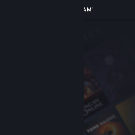
Σύνδεση
Κατάστημα
Κοινότητα
Σχετικά
Υποστήριξη
Αλλαγή γλώσσας
Αποκτήστε την εφαρμογή Steam για κινητές συσκευές
Προβολή ιστοσελίδας για υπολογιστές