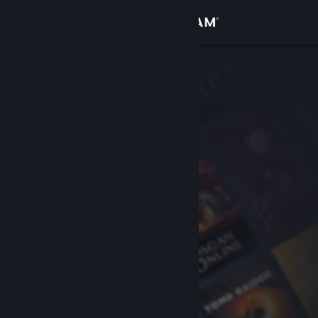
Σύνδεση
Κατάστημα
Κοινότητα
Σχετικά
Υποστήριξη
Αλλαγή γλώσσας
Αποκτήστε την εφαρμογή Steam για κινητές συσκευές
Προβολή ιστοσελίδας για υπολογιστές