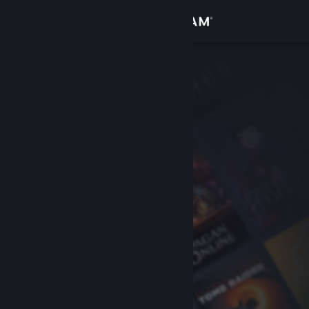
Σύνδεση
Κατάστημα
Κοινότητα
Σχετικά
Υποστήριξη
Αλλαγή γλώσσας
Αποκτήστε την εφαρμογή Steam για κινητές συσκευές
Προβολή ιστοσελίδας για υπολογιστές