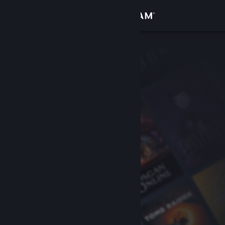
Σύνδεση
Κατάστημα
Κοινότητα
Σχετικά
Υποστήριξη
Αλλαγή γλώσσας
Αποκτήστε την εφαρμογή Steam για κινητές συσκευές
Προβολή ιστοσελίδας για υπολογιστές