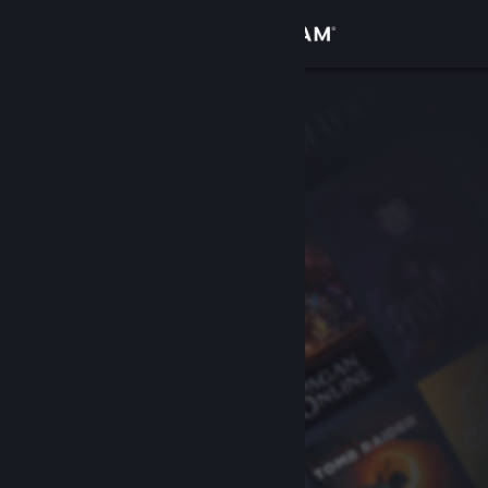
Σύνδεση
Κατάστημα
Κοινότητα
Σχετικά
Υποστήριξη
Αλλαγή γλώσσας
Αποκτήστε την εφαρμογή Steam για κινητές συσκευές
Προβολή ιστοσελίδας για υπολογιστές