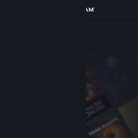
Σύνδεση
Κατάστημα
Κοινότητα
Σχετικά
Υποστήριξη
Αλλαγή γλώσσας
Αποκτήστε την εφαρμογή Steam για κινητές συσκευές
Προβολή ιστοσελίδας για υπολογιστές