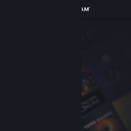
Σύνδεση
Κατάστημα
Κοινότητα
Σχετικά
Υποστήριξη
Αλλαγή γλώσσας
Αποκτήστε την εφαρμογή Steam για κινητές συσκευές
Προβολή ιστοσελίδας για υπολογιστές