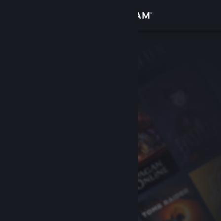
Σύνδεση
Κατάστημα
Κοινότητα
Σχετικά
Υποστήριξη
Αλλαγή γλώσσας
Αποκτήστε την εφαρμογή Steam για κινητές συσκευές
Προβολή ιστοσελίδας για υπολογιστές