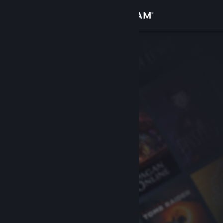
Σύνδεση
Κατάστημα
Κοινότητα
Σχετικά
Υποστήριξη
Αλλαγή γλώσσας
Αποκτήστε την εφαρμογή Steam για κινητές συσκευές
Προβολή ιστοσελίδας για υπολογιστές