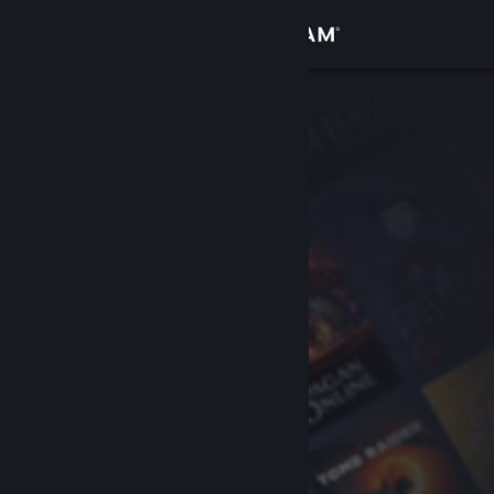
Σύνδεση
Κατάστημα
Κοινότητα
Σχετικά
Υποστήριξη
Αλλαγή γλώσσας
Αποκτήστε την εφαρμογή Steam για κινητές συσκευές
Προβολή ιστοσελίδας για υπολογιστές