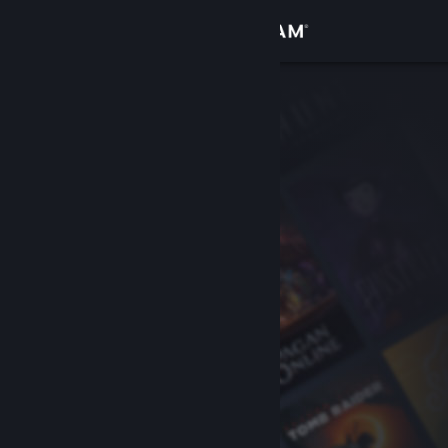
Σύνδεση
Κατάστημα
Κοινότητα
Σχετικά
Υποστήριξη
Αλλαγή γλώσσας
Αποκτήστε την εφαρμογή Steam για κινητές συσκευές
Προβολή ιστοσελίδας για υπολογιστές